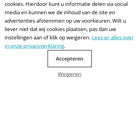
cookies. Hierdoor kunt u informatie delen via social
media en kunnen we de inhoud van de site en
advertenties afstemmen op uw voorkeuren. Wilt u
liever niet dat wij cookies plaatsen, pas dan uw
instellingen aan of klik op weigeren.
Lees er alles over
in onze privacyverklaring
.
Werken bij Mindwize
Accepteren
Weigeren
Vacatures
Doing good starts with great minds
Waarom is Mindwize dé werkgever voor