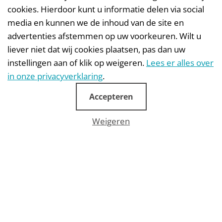
cookies. Hierdoor kunt u informatie delen via social
media en kunnen we de inhoud van de site en
advertenties afstemmen op uw voorkeuren. Wilt u
liever niet dat wij cookies plaatsen, pas dan uw
instellingen aan of klik op weigeren.
Lees er alles over
in onze privacyverklaring
.
Donating Using a QR Code
Accepteren
Weigeren
Donating Using a QR Code
Donating Using a QR Code
As part of a multichannel campaign for Amref Health