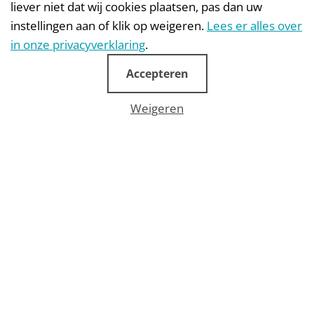
liever niet dat wij cookies plaatsen, pas dan uw
instellingen aan of klik op weigeren.
Lees er alles over
in onze privacyverklaring
.
Accepteren
Weigeren
Online week-long fundraiser
Online week-long fundraiser for
Stichting ParkinsonFonds (Dutch
Parkinsons foundation)
Make the rounds with an online donation
box for World Parkinson’s Day (April 11th)