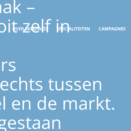
aak –
t zelf in
OVER MINDWIZE
SPECIALITEITEN
CAMPAGNES
rs
echts tussen
l en de markt.
egestaan