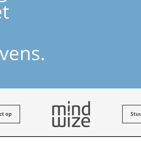
t
vens.
ct op
Stuu
Mindwize | Quellinstraat 49 | 2018 Antwerpen