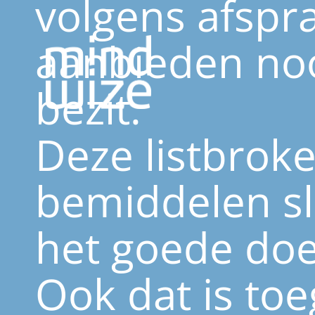
volgens afspr
aanbieden nooi
bezit.
Deze listbroke
bemiddelen sl
het goede doe
Ook dat is to