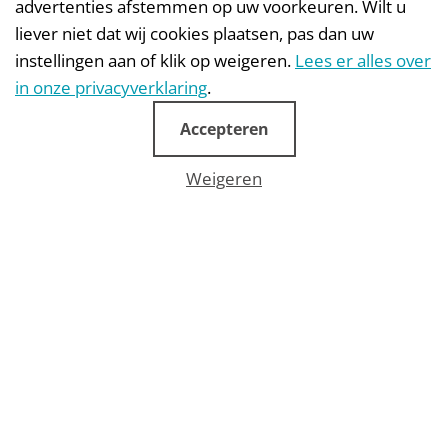
advertenties afstemmen op uw voorkeuren. Wilt u
liever niet dat wij cookies plaatsen, pas dan uw
instellingen aan of klik op weigeren.
Lees er alles over
in onze privacyverklaring
.
Fundraising database
Accepteren
Weigeren
Fundraising database
Your donor data is your most
valuable asset
It may not be as sexy as a stylish campaign, but it is
absolutely essential when it comes to fundraising with