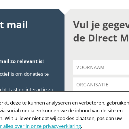
t mail
Vul je gege
de Direct M
il zo relevant is!
ctief is om donaties te
ht, tast en interactie zo
tie over te brengen.
rkt, deze te kunnen analyseren en verbeteren, gebruiken
5 redenen, onderbouwd
 via social media en kunnen we de inhoud van de site en
ilt u liever niet dat wij cookies plaatsen, pas dan uw
r alles over in onze privacyverklaring
.
DOWNLOAD