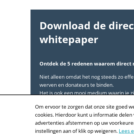
Download de direc
whitepaper
Ontdek de 5 redenen waarom direct ma
Niet alleen omdat het nog steeds zo effe
werven en donateurs te binden.
Het is ook een mooi medium waarin je zic
mooi kunt gebruiken om emotie en urgen
Om ervoor te zorgen dat onze site goed we
Laat je gegevens achter en ontdek de 
cookies. Hierdoor kunt u informatie delen
door onderzoek.
advertenties afstemmen op uw voorkeuren. W
instellingen aan of klik op weigeren.
Lees e