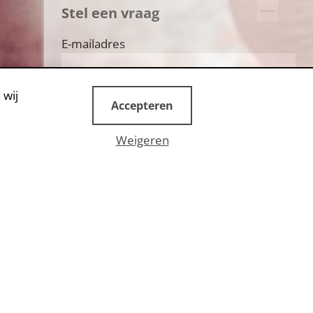
Stel een vraag
E-mailadres
 wij
Accepteren
Weigeren
STUUR EEN BERICHT
ey are often overlooked by
other. This group has great