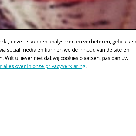
Middle donors
rkt, deze te kunnen analyseren en verbeteren, gebruiken
 via social media en kunnen we de inhoud van de site en
ilt u liever niet dat wij cookies plaatsen, pas dan uw
r alles over in onze privacyverklaring
.
Middle donors
 most underestimated group of fundraising campaigns. Th
regular donors on the one hand and wealthy donors on the 