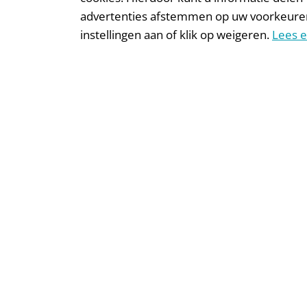
advertenties afstemmen op uw voorkeuren. W
instellingen aan of klik op weigeren.
Lees e
WHITEPAPER
BROCHURE
Online
Nala
leadgeneratie