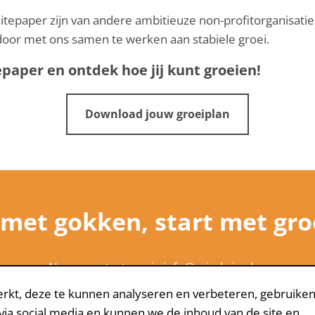
tepaper zijn van andere ambitieuze non-profitorganisati
door met ons samen te werken aan stabiele groei.
aper en ontdek hoe jij kunt groeien!
Download jouw groeiplan
 met gokken, start met gro
Neem contact op via
info@mindwize.be
.
rkt, deze te kunnen analyseren en verbeteren, gebruiken
 via social media en kunnen we de inhoud van de site en