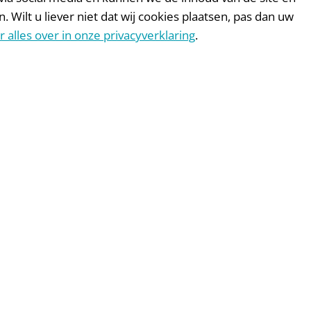
ilt u liever niet dat wij cookies plaatsen, pas dan uw
r alles over in onze privacyverklaring
.
Andere whitepapers
WHITEPAPER
ten
99 tips voo
meer donat