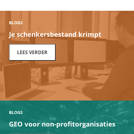
BLOGS
Je schenkersbestand krimpt
LEES VERDER
BLOGS
GEO voor non-profitorganisaties